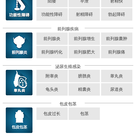
阳痿
早泄
射精快
功能性障碍
射精障碍
勃起障碍
前列腺疾病
前列腺炎
前列腺增生
前列腺囊肿
前列腺钙化
前列腺肥大
前列腺痛
泌尿生殖感染
附睾炎
膀胱炎
睾丸炎
龟头炎
精囊炎
尿道炎
包皮包茎
包皮过长
包茎