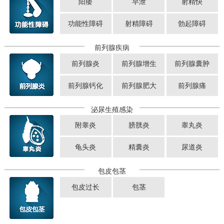
阳痿
早泄
射精快
功能性障碍
射精障碍
勃起障碍
前列腺疾病
前列腺炎
前列腺增生
前列腺囊肿
前列腺钙化
前列腺肥大
前列腺痛
泌尿生殖感染
附睾炎
膀胱炎
睾丸炎
龟头炎
精囊炎
尿道炎
包皮包茎
包皮过长
包茎