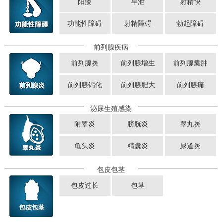
阳痿
早泄
射精快
功能性障碍
射精障碍
勃起障碍
前列腺疾病
前列腺炎
前列腺增生
前列腺囊肿
前列腺钙化
前列腺肥大
前列腺痛
泌尿生殖感染
附睾炎
膀胱炎
睾丸炎
龟头炎
精囊炎
尿道炎
包皮包茎
包皮过长
包茎