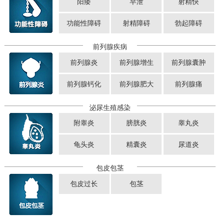
阳痿
早泄
射精快
功能性障碍
射精障碍
勃起障碍
前列腺疾病
前列腺炎
前列腺增生
前列腺囊肿
前列腺钙化
前列腺肥大
前列腺痛
泌尿生殖感染
附睾炎
膀胱炎
睾丸炎
龟头炎
精囊炎
尿道炎
包皮包茎
包皮过长
包茎